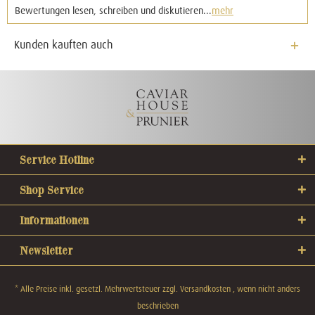
Bewertungen lesen, schreiben und diskutieren...
mehr
Kunden kauften auch
Service Hotline
Shop Service
Informationen
Newsletter
* Alle Preise inkl. gesetzl. Mehrwertsteuer zzgl.
Versandkosten
, wenn nicht anders
beschrieben