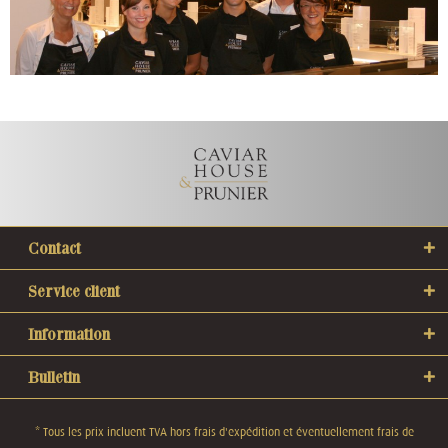
Contact
Service client
Information
Bulletin
* Tous les prix incluent TVA hors
frais d'expédition
et éventuellement frais de