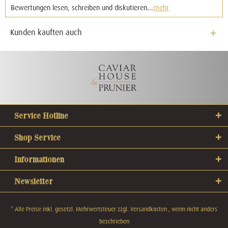
Bewertungen lesen, schreiben und diskutieren...
mehr
Kunden kauften auch
Service Hotline
Shop Service
Informationen
Newsletter
* Alle Preise inkl. gesetzl. Mehrwertsteuer zzgl.
Versandkosten
, wenn nicht anders
beschrieben