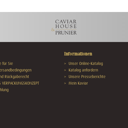
Informationen
 für Sie
Unser Online-Katalog
Versandbedingungen
Katalog anfordern
und Rückgaberecht
Unsere Presseberichte
S VERPACKUNGSKONZEPT
Mein Kaviar
hlung