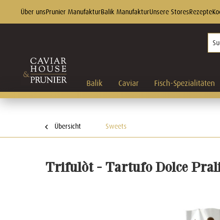
Über uns
Prunier Manufaktur
Balik Manufaktur
Unsere Stores
Rezepte
Ko
Balik
Caviar
Fisch-Spezialitäten
Übersicht
Sweets
Trifulòt - Tartufo Dolce Pral