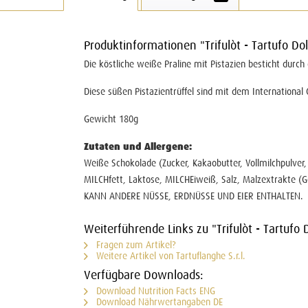
Produktinformationen "Trifulòt - Tartufo Dol
Die köstliche weiße Praline mit Pistazien besticht durch
Diese süßen Pistazientrüffel sind mit dem Internationa
Gewicht 180g
Zutaten und Allergene:
Weiße Schokolade (Zucker, Kakaobutter, Vollmilchpulver,
MILCHfett, Laktose, MILCHEiweiß, Salz, Malzextrakte (Ge
KANN ANDERE NÜSSE, ERDNÜSSE UND EIER ENTHALTEN.
Weiterführende Links zu "Trifulòt - Tartufo D
Fragen zum Artikel?
Weitere Artikel von Tartuflanghe S.r.l.
Verfügbare Downloads:
Download Nutrition Facts ENG
Download Nährwertangaben DE