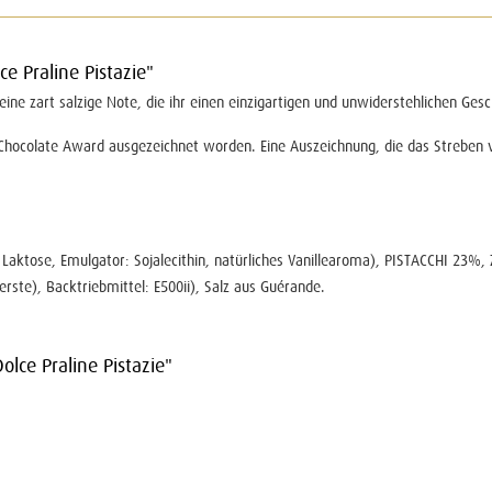
ce Praline Pistazie"
 eine zart salzige Note, die ihr einen einzigartigen und unwiderstehlichen Ges
l Chocolate Award ausgezeichnet worden. Eine Auszeichnung, die das Streben v
 Laktose, Emulgator: Sojalecithin, natürliches Vanillearoma), PISTACCHI 23%, 
rste), Backtriebmittel: E500ii), Salz aus Guérande.
olce Praline Pistazie"