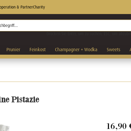
operation & Partner
Charity
Drücken Sie Enter, um zu suchen, ESC, um abzubr
Prunier
Feinkost
Champagner + Wodka
Sweets
ine Pistazie
16,90 