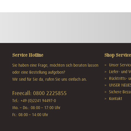
Service Hotline
Shop Service
Unser Service
Sie haben eine Frage, möchten sich beraten lassen
Liefer- und 
oder eine Bestellung aufgeben?
Rücktritts- 
Wir sind für Sie da, rufen Sie uns einfach an.
UNSER NEUE
Sichere Beza
Freecall: 0800 2225855
Kontakt
Tel.: +49 (0)2241 94497-0
Mo. – Do.: 08:00 – 17:00 Uhr
Fr.: 08:00 – 14:00 Uhr