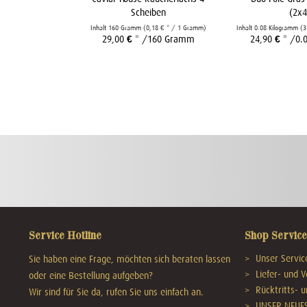
Scheiben
(2x4
Inhalt
160 Gramm
(0,18 € * / 1 Gramm)
Inhalt
0.08 Kilogramm
(3
29,00 € *
/160 Gramm
24,90 € *
/0.
Service Hotline
Shop Service
Unser Service
Sie haben eine Frage, möchten sich beraten lassen
Liefer- und 
oder eine Bestellung aufgeben?
Rücktritts- 
Wir sind für Sie da, rufen Sie uns einfach an.
UNSER NEUE