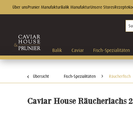
Über uns
Prunier Manufaktur
Balik Manufaktur
Unsere Stores
Rezepte
Ko
Balik
Caviar
Fisch-Spezialitäten
Übersicht
Fisch-Spezialitäten
Räucherfisch
Caviar House Räucherlachs 2