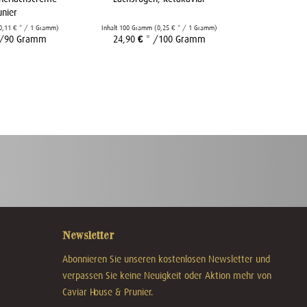
unier
0,11 € * / 1 Gramm)
Inhalt
100 Gramm
(0,25 € * / 1 Gramm)
Inhalt
0.24 Lite
/90 Gramm
24,90 € *
/100 Gramm
17,90 €
Newsletter
Abonnieren Sie unseren kostenlosen Newsletter und
verpassen Sie keine Neuigkeit oder Aktion mehr von
Caviar House & Prunier.