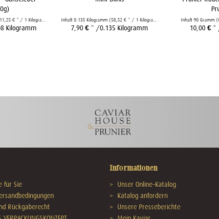
0g)
Pr
11,25 € * / 1 Kilogramm)
Inhalt
0.135 Kilogramm
(58,52 € * / 1 Kilogramm)
Inhalt
90 Gramm
(
08 Kilogramm
7,90 € *
/0.135 Kilogramm
10,00 € *
Informationen
 für Sie
Unser Online-Katalog
Versandbedingungen
Katalog anfordern
und Rückgaberecht
Unsere Presseberichte
S VERPACKUNGSKONZEPT
Mein Kaviar