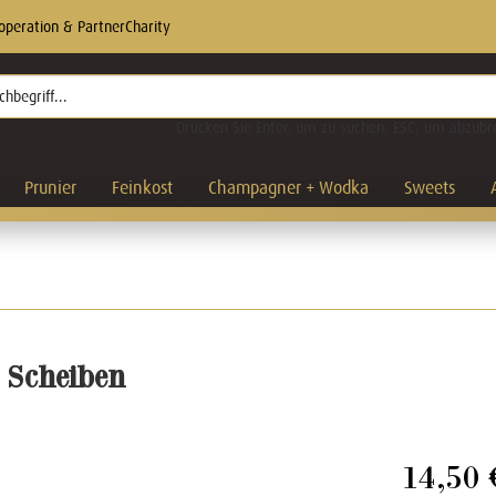
operation & Partner
Charity
Drücken Sie Enter, um zu suchen, ESC, um abzubr
Prunier
Feinkost
Champagner + Wodka
Sweets
 Scheiben
14,50 