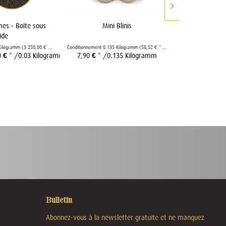
mes - Boîte sous
Mini Blinis
BALIK FILLE
ide
Kilogramm
(3 250,00 € * / 1 Kilogramm)
Conditionnement
0.135 Kilogramm
(58,52 € * / 1 Kilogramm)
Conditionnement
0.3
0 € *
/0.03 Kilogramm
7,90 € *
/0.135 Kilogramm
96,64 € *
/
Bulletin
Abonnez-vous à la newsletter gratuite et ne manquez