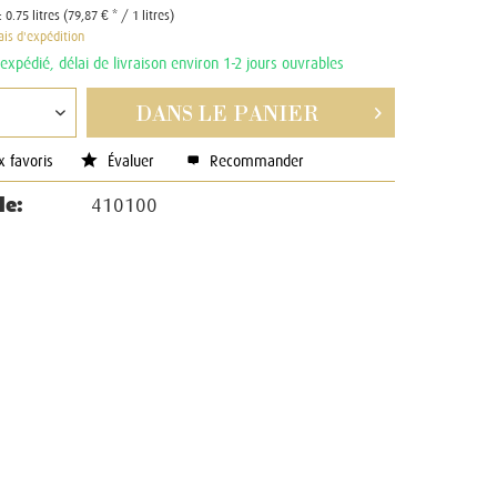
:
0.75 litres (79,87 € * / 1 litres)
rais d'expédition
expédié, délai de livraison environ 1-2 jours ouvrables
DANS LE
PANIER
x favoris
Évaluer
Recommander
le:
410100