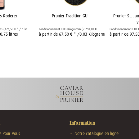
is Roderer
Prunier Tradition GU
Prunier St. Ja
v
res
(126,53 € * / 1 litres)
Conditionnement
0.03 Kilogramm
(2 250,00 € * / 1 Kilogramm)
Conditionnement
0.03 
0.75 litres
à partir de 67,50 € *
/0.03 Kilogramm
à partir de 97,5
t
Information
e Pour Vous
Notre catalogue en ligne