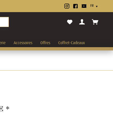
nuler.
erie
Accessoires
Offres
Coffret-Cadeaux
€ *