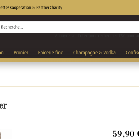
ettes
Kooperation & Partner
Charity
Appuyez sur Enter pour rechercher, ESC pour an
on
Prunier
Epicerie fine
Champagne & Vodka
Confis
er
59,90 