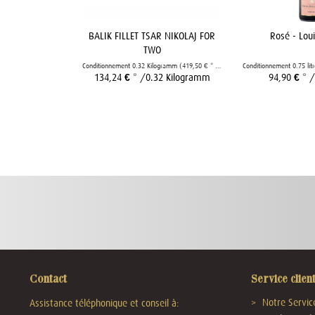
BALIK FILLET TSAR NIKOLAJ FOR
Rosé - Lou
TWO
Conditionnement
0.32 Kilogramm
(419,50 € * / 1 Kilogramm)
Conditionnement
0.75 lit
134,24 € *
/0.32 Kilogramm
94,90 € *
/
Contact
Service clien
Notre Servic
Assistance téléphonique et conseil à: