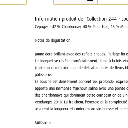
Information produit de "Collection 244 - Lo
Cépages : 42 % Chardonnay, 40 % Pinot Noir, 18 % Meu
Notes de dégustation
Jaune doré brillant avec des reflets chauds. Perlage fin
Le bouquet se révèle immédiatement, il est à la fois vine
(tarte au citron) ainsi que de délicates notes de fleur
pâtisserie.
La bouche est densément concentrée, profonde, expressi
apporte une immense fraîcheur saline avec une pointe d'a
des chardonnays qui dominent cette composition de vin. C
vendanges 2018. La fraîcheur, l'énergie et la complexité
assurent la longueur et confèrent au vin finesse et persi
Millésime