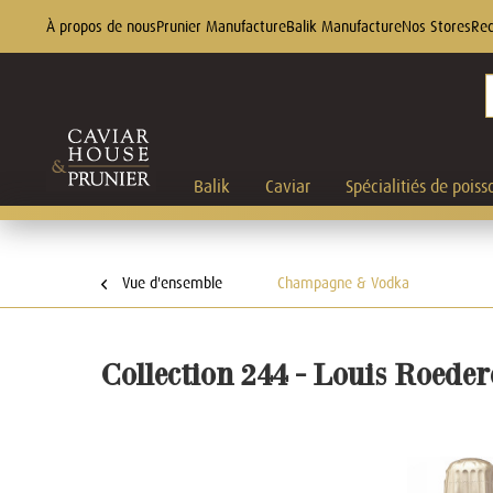
À propos de nous
Prunier Manufacture
Balik Manufacture
Nos Stores
Rec
Balik
Caviar
Spécialitiés de poiss
Vue d'ensemble
Champagne & Vodka
Collection 244 - Louis Roeder