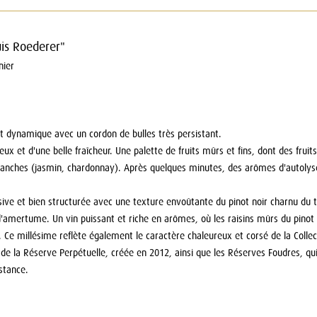
uis Roederer"
nier
 et dynamique avec un cordon de bulles très persistant.
ux et d'une belle fraîcheur. Une palette de fruits mûrs et fins, dont des frui
s blanches (jasmin, chardonnay). Après quelques minutes, des arômes d'autol
ve et bien structurée avec une texture envoûtante du pinot noir charnu du 
mertume. Un vin puissant et riche en arômes, où les raisins mûrs du pinot noi
e millésime reflète également le caractère chaleureux et corsé de la Collecti
 de la Réserve Perpétuelle, créée en 2012, ainsi que les Réserves Foudres, qui
stance.